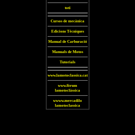
toti
Cursos de mecànica
Edicions Tècniques
Manual de Carburació
Manuals de Motos
Tutorials
www.lamotoclassica.cat
www.fòrum
lamotoclàssica
wwww.mercadilo
lamotoclassica