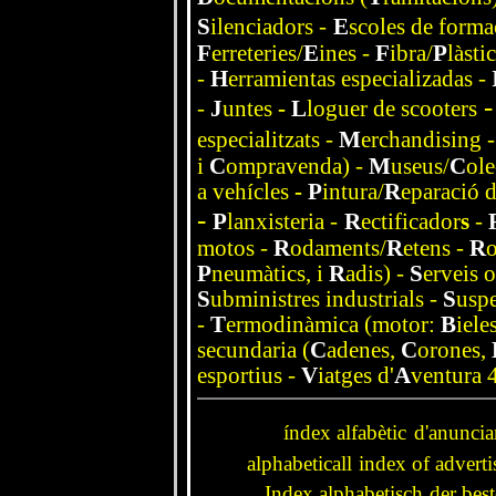
S
ilenciadors
-
E
scoles de forma
F
erreteries/
E
ines
-
F
ibra
/
P
làsti
-
H
erramientas especializadas -
-
-
J
untes
-
L
loguer de scooters
especialitzats
-
M
erchandising
i
C
ompravenda)
-
M
useus/
C
ole
a vehícles
-
P
intura/
R
eparació d
-
P
lanxisteria
-
R
ectificador
s
-
motos
-
R
odaments/
R
etens
-
R
o
P
neumàtics, i
R
adis)
-
S
erveis o
S
ubministres industrials
-
S
usp
-
T
ermodinàmica (motor:
B
iele
secundaria (
C
adenes,
C
orones,
esportius
-
V
iatges d'
A
ventura 
índex
alfabètic
d'anuncia
alphabeticall
index of adverti
Index
alphabetisch
der best