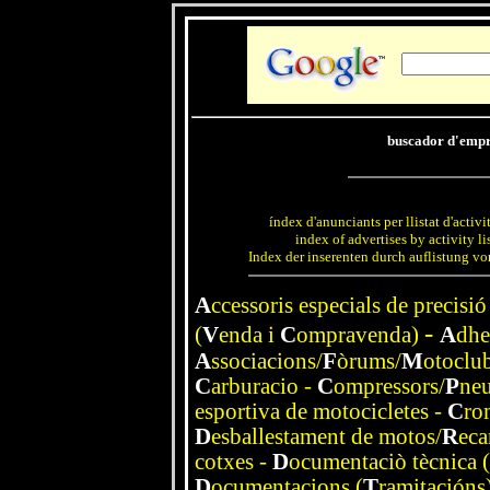
buscador d'empre
índex d'anunciants per llistat d'activ
index of advertises by activity li
Index der inserenten durch auflistung von 
A
ccessoris especials de precisió
-
(
V
enda i
C
ompravenda)
A
dhe
A
ssociacions/
F
òrums/
M
otoclu
C
arburacio
-
C
o
mpressors/
P
n
e
esportiva de motocicletes
-
C
ro
D
esballestament de motos/
R
eca
cotxes
-
D
ocumentaciò tècnica (
D
ocumentacions (
T
ramitacións