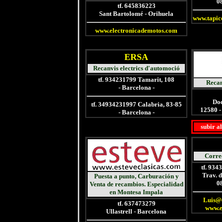
0
tf. 645836223
Sant Bartolomé - Orihuela
www.tapic
www.electronicademotos.com
ERSA
Recanvis electrics d'automoció
tf. 934231799 Tamarit, 108
Recan
- Barcelona -
Doc
tf. 34934231997 Calabria, 83-85
12580 - 
- Barcelona -
subir a
Corre
tf. 934
Trav. d
Puesta a punto,
Carburación
y
0
Venta de recambios. Especialidad
en Montesa Impala
Luis@
tf. 637473279
www.e
Ullastrell - Barcelona