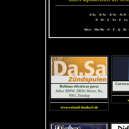
A
/
A
g
-
A
l
/
A
n
-
A
r
/
A
u
-
A
t
/
A
v
-
D
-
D
u
-
E
-
Ex
-
F
-
G
a
Mo
tor
-
Mo
t
/
M
u
-
O
-
P
-
Q
-
R
k
-
Carreras
Bobinas eléctricas para:
Adler. BMW ,DKW, Horex, Ilo,
NSU, Zündap
www.roland-dankerl.de