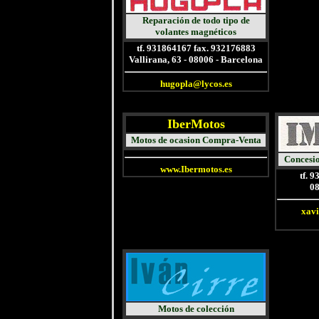
Reparación de todo tipo de
volantes
magnéticos
tf. 931864167 fax. 932176883
Vallirana, 63 - 08006 - Barcelona
hugopla@lycos.es
IberMotos
Motos de ocasion Compra-Venta
Concesi
www.Ibermotos.es
tf. 
08
xav
Motos de colección