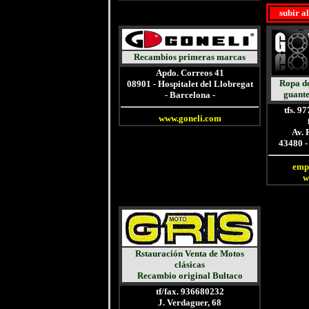
subir a
Recambios primeras marcas
Apdo. Correos 41
Ropa de
08901 - Hospitalet del Llobregat
guantes
- Barcelona -
tfs. 9
www.goneli.com
Av. 
43480 -
emp
w
Rstauración
Venta de Motos
clásicas
Recambio original Bultaco
tf/fax. 936680232
J. Verdaguer, 68