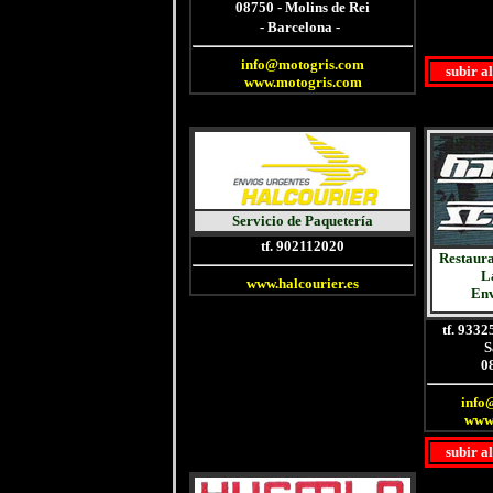
08750 - Molins de Rei
-
- Barcelona -
info@motogris.com
subir a
www.motogris.com
Servicio de Paquetería
tf. 902112020
Restaur
L
www.halcourier.es
Env
tf. 933
S
0
info
www.
subir a