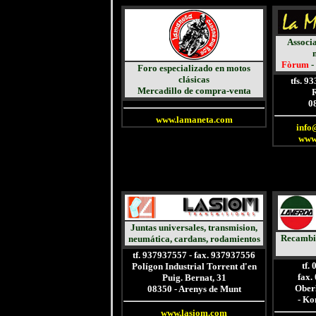
Associa
Fòrum
-
Foro especializado en motos
clásicas
tfs. 9
Mercadillo de compra-venta
R
0
www.lamaneta.com
info
www.
Juntas universales, transmision,
Recambio
neumática, cardans, rodamientos
tf. 937937557 - fax. 937937556
tf.
Polígon Industrial Torrent d'en
fax.
Puig. Bernat, 31
Oberl
08350 - Arenys de Munt
- Ko
www.lasiom.com