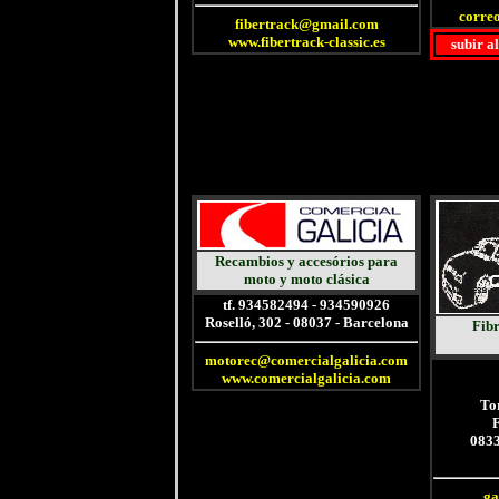
corre
fibertrack@gmail.com
www.fibertrack-classic.es
subir a
Recambios y accesórios para
moto y moto clásica
tf. 934582494 - 934590926
Roselló, 302 - 08037 - Barcelona
Fibr
motorec@comercialgalicia.com
www.comercialgalicia.com
To
F
0833
ga