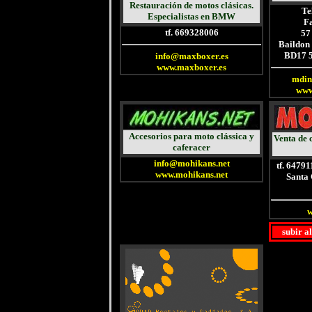
Restauración de motos clásicas.
Te
Especialistas en BMW
F
tf. 669328006
57
Baildon 
BD17 5
info@maxboxer.es
www.maxboxer.es
mdin
www
Accesorios para moto clássica y
Venta de 
caferacer
info@mohikans.net
tf. 64791
www.mohikans.net
Santa
w
subir a