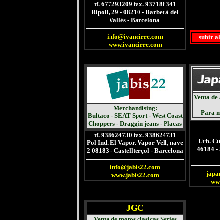
tf. 677293209 fax. 937188341
Ripoll, 29 - 08210 - Barberà del
Vallès - Barcelona
-
info@ivancirre.com
subir a
www.ivancirre.com
Venta de 
Merchandising:
Para m
Bultaco - SEAT Sport - West Coast
Choppers - Draggin jeans - Placas
tf. 938624730 fax. 938624731
Urb. Cu
Pol Ind. El Vapor. Vapor Vell, nave
46184 -
2 08183 - Castellterçol - Barcelona
info@jabis22.com
japa
www.jabis22.com
ww
JGC
Venta de motos clasicas Series