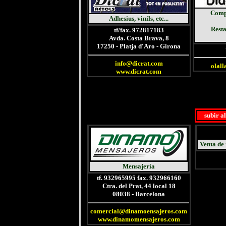
Comp
Adhesius, vinils, etc...
Resta
tf/fax. 972817183
Avda. Costa Brava, 8
17250 - Platja d'Aro - Girona
info@dicrat.com
olal
www.dicrat.com
subir a
Venta
de 
Mensajería
tf. 932965995 fax. 932966160
Ctra. del Prat, 44 local 18
08038 - Barcelona
comercial@dinamoensajeros.com
www.dinamomensajeros.com