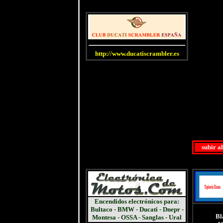
http://www.ducatiscrambler.es
subir a
Encendidos electrónicos para:
Bultaco - BMW - Ducati - Dnepr -
Bl
Montesa - OSSA - Sanglas - Ural