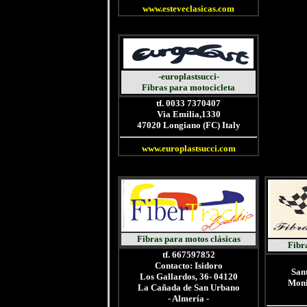
www.esteveclasicas.com
-europlastsucci-
Fibras para motocicleta
tf. 0033 7370407
Via Emilia,1330
47020 Longiano (FC) Italy
www.europlastsucci.com
Fibras
para motos clásicas
Fibr
tf. 667597852
Contacto: Isidoro
Sant
Los Gallardos, 36- 04120
Moni
La Cañada de San Urbano
- Almería -