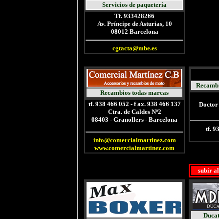
Servicios de paquetería
T
f. 933428266
Av. Príncipe de Asturias, 10
08012 Barcelona
cgtacta@mbe.es
Recambi
Recambios todas marcas
tf. 938 466 052 - f ax. 938 466 137
Doctor 
Ctra. de Caldes Nº2
08403 - Granollers - Barcelona
tf. 
info@comercialmartinez.com
www.comercialmartinez.com
subir a
Ducat