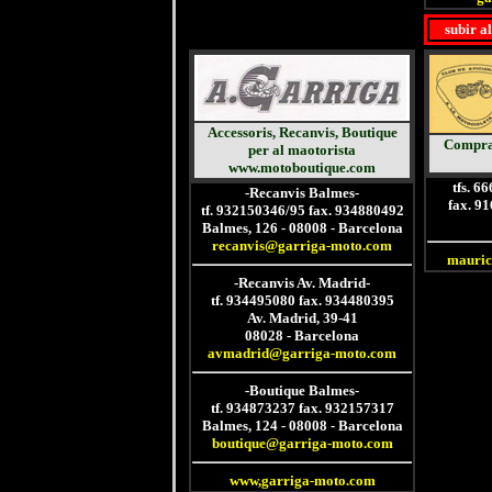
subir a
Accessoris,
Recanvis
,
Boutique
Compra-
per al maotorista
www.motoboutique.com
tfs. 6
-Recanvis Balmes-
fax. 9
tf. 932150346/95 fax. 934880492
Balmes, 126 - 08008 - Barcelona
recanvis@garriga-moto.com
mauric
-Recanvis Av. Madrid-
tf. 934495080 fax. 934480395
Av. Madrid, 39-41
08028 - Barcelona
avmadrid@garriga-moto.com
-Boutique Balmes-
tf. 934873237 fax. 932157317
Balmes, 124 - 08008 - Barcelona
boutique@garriga-moto.com
www,garriga-moto.com