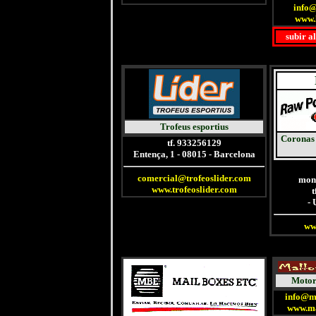
info@
www.
subir a
Trofeus esportius
Coronas 
tf. 933256129
Entença, 1 - 08015 - Barcelona
comercial@trofeoslider.com
mond
www.trofeoslider.com
t
- 
ww
Motor
info@m
www.ma