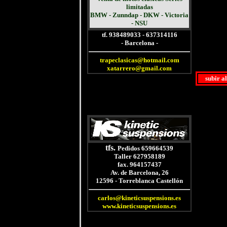
limitadas
BMW
-
Zunndap
-
DKW
-
Victoria
-
NSU
tf. 938489033 - 637314116
- Barcelona -
trapeclasicas@hotmail.com
xatarrero@gmail.com
subir a
tfs.
Pedidos 659664539
Taller 627958189
fax. 964157437
Av. de Barcelona, 26
12596 - Torreblanca Castellón
carlos@kineticsuspensions.es
www.kineticsuspensions.es