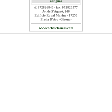
antiguos
tf. 972826846 - fax. 972826577
Av. de S'Agaró, 146
Edificio Royal Marine - 17250
Platja D'Aro -Girona-
www.cochesclasicos.com