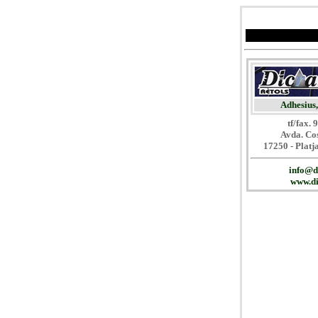
Adhesius, 
tf/fax.
Avda. Co
17250 - Platj
info@d
www.di