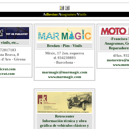
A
dhesius/
A
nagrames/
V
inils
-F
rancisco 
vinils, etc...
Anagramas, Go
Brodats
-
Pins - Vinils
Reparadores
 972817183
Mèxic, 17 2on. esquerra
sta Brava, 8
tf/fax. 9
tf. 934239893
a d'Aro - Girona
motoretro@m
- Barcelona -
www.moto
icrat.com
marmagic@marmagic.com
crat.com
www.marmagic.com
Retrocenter
Información técnica y obra
gráfica de vehículos clásicos y