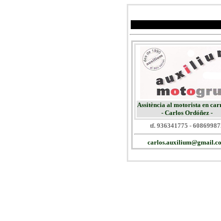
Assitència al motorista en car
- Carlos Ordóñez -
tf. 936341775 - 60869987
carlos.auxilium@gmail.c