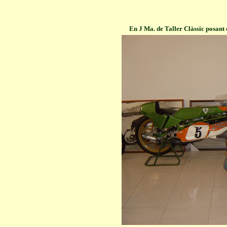
En J Ma. de Taller Clàssic posant