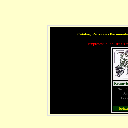
Catàlesg Recanvis - Documenta
Empreses i/o Industrials 
Recanvis
tf/fax.
Sa
08172 -
boix